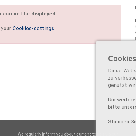
m can not be displayed
n your
Cookies-settings
.
Cookie
Diese Webs
zu verbesse
genutzt wir
Um weitere
bitte unser
Stimmen Si
We regularly inform you about current topics via our