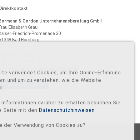
Direktkontakt
Bormann & Gordon Unternehmensberatung GmbH
Frau Elisabeth Graul
Kaiser-Friedrich-Promenade 30
61348 Bad Homburg
Tel:
06172 - 1896 -35
s
Fax:
06172 - 1896 -66
Email:
bewerbung@bormann-gordon.de
ite verwendet Cookies, um Ihre Online-Erfahrung
rn und um zu verstehen, wie die Website
ANFAHRT BERECHNEN
d.
 Informationen darüber zu erhalten besuchen Sie
e Seite mit den
Datenschutzhinweisen
.
e der Verwendung von Cookies zu?
Bormann & Gordon GmbH