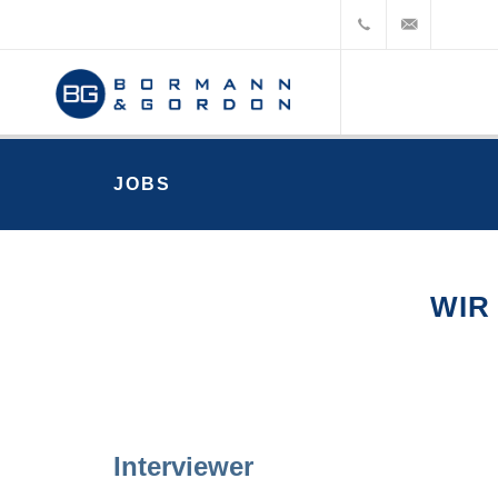
+49
web@bormann-
(0)
gordon.de
6172
JOBS
18 96-
0
WIR
Interviewer